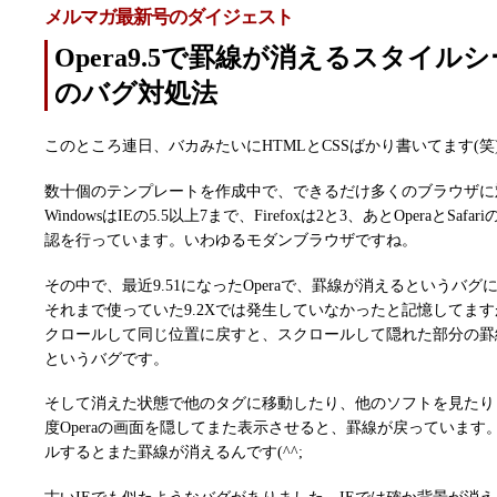
メルマガ最新号のダイジェスト
Opera9.5で罫線が消えるスタイルシー
のバグ対処法
このところ連日、バカみたいにHTMLとCSSばかり書いてます(笑
数十個のテンプレートを作成中で、できるだけ多くのブラウザに
WindowsはIEの5.5以上7まで、Firefoxは2と3、あとOperaとSaf
認を行っています。いわゆるモダンブラウザですね。
その中で、最近9.51になったOperaで、罫線が消えるというバ
それまで使っていた9.2Xでは発生していなかったと記憶してま
クロールして同じ位置に戻すと、スクロールして隠れた部分の罫
というバグです。
そして消えた状態で他のタグに移動したり、他のソフトを見たり
度Operaの画面を隠してまた表示させると、罫線が戻っています
ルするとまた罫線が消えるんです(^^;
古いIEでも似たようなバグがありました。IEでは確か背景が消