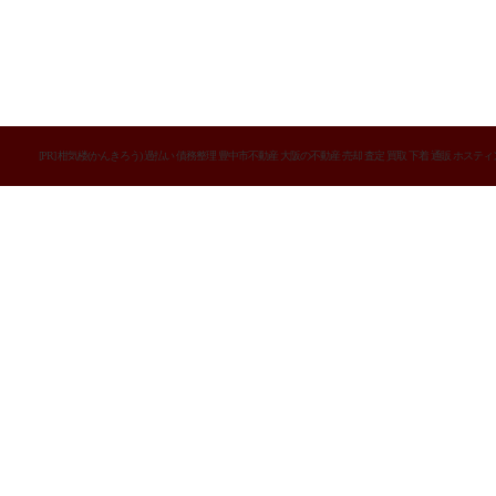
[PR]
柑気楼(かんきろう)
過払い
債務整理
豊中市不動産
大阪の不動産 売却 査定 買取
下着 通販
ホスティ